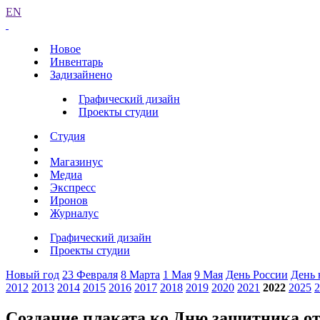
EN
Новое
Инвентарь
Задизайнено
Графический дизайн
Проекты студии
Студия
Магазинус
Медиа
Экспресс
Иронов
Журналус
Графический дизайн
Проекты студии
Новый год
23 Февраля
8 Марта
1 Мая
9 Мая
День России
День 
2012
2013
2014
2015
2016
2017
2018
2019
2020
2021
2022
2025
2
Создание плаката ко Дню защитника оте