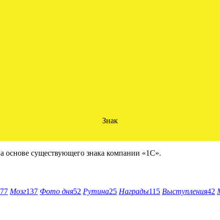
Знак
на основе существующего знака компании «1С».
77
Мозг
137
Фото дня
52
Рутина
25
Награды
115
Выступления
42