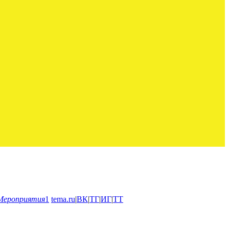
Мероприятия
1
tema.ru
|
ВК
|
ТГ
|
ИГ
|
ТТ