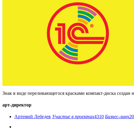
Знак в виде переливающегося красками компакт-диска создан 
арт-директор
Артемий Лебедев
Участие в проектах
4310
Бизнес-линч
20