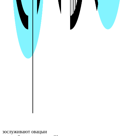
зослуживают овацыи