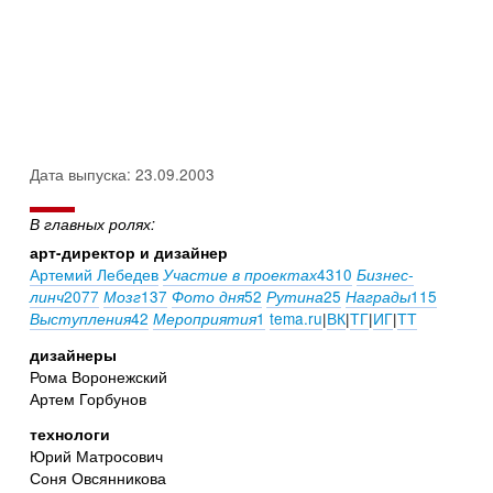
Дата выпуска: 23.09.2003
В главных ролях:
арт-директор и дизайнер
Артемий Лебедев
4310
Участие в проектах
Бизнес-
2077
137
52
25
115
линч
Мозг
Фото дня
Рутина
Награды
42
1
tema.ru
|
ВК
|
ТГ
|
ИГ
|
ТТ
Выступления
Мероприятия
дизайнеры
Рома Воронежский
Артем Горбунов
технологи
Юрий Матросович
Соня Овсянникова