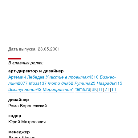
Дата выпуска: 23.05.2001
В главных ролях:
арт-директор и дизайнер
Артемий Лебедев
4310
Участие в проектах
Бизнес-
2077
137
52
25
115
линч
Мозг
Фото дня
Рутина
Награды
42
1
tema.ru
|
ВК
|
ТГ
|
ИГ
|
ТТ
Выступления
Мероприятия
дизайнер
Рома Воронежский
кодер
Юрий Матросович
менеджер
Денис Шохин