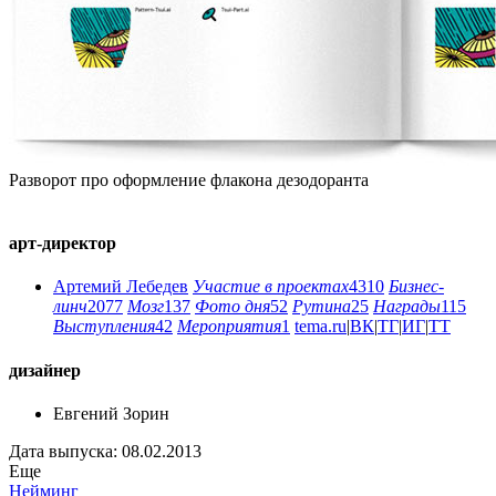
Разворот про оформление флакона дезодоранта
арт-директор
Артемий Лебедев
Участие в проектах
4310
Бизнес-
линч
2077
Мозг
137
Фото дня
52
Рутина
25
Награды
115
Выступления
42
Мероприятия
1
tema.ru
|
ВК
|
ТГ
|
ИГ
|
ТТ
дизайнер
Евгений Зорин
Дата выпуска: 08.02.2013
Еще
Нейминг