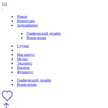
EN
Новое
Инвентарь
Задизайнено
Графический дизайн
Воши-воши
Студия
Магазинус
Медиа
Экспресс
Иронов
Журналус
Графический дизайн
Воши-воши