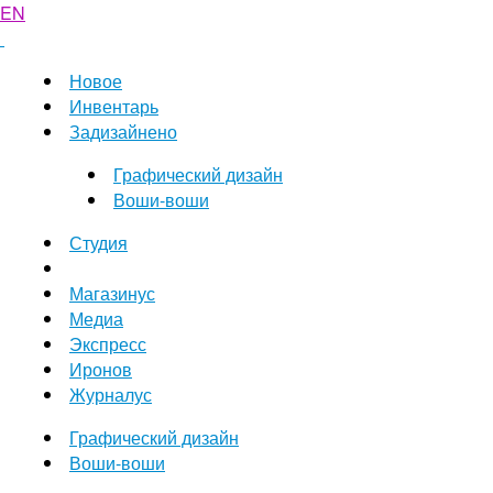
EN
Новое
Инвентарь
Задизайнено
Графический дизайн
Воши-воши
Студия
Магазинус
Медиа
Экспресс
Иронов
Журналус
Графический дизайн
Воши-воши