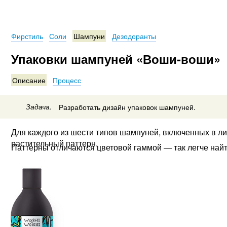
Фирстиль
Соли
Шампуни
Дезодоранты
Упаковки шампуней «Воши-воши»
Описание
Процесс
Задача.
Разработать дизайн упаковок шампуней.
Для каждого из шести типов шампуней, включенных в л
растительный паттерн.
Паттерны отличаются цветовой гаммой — так легче найт