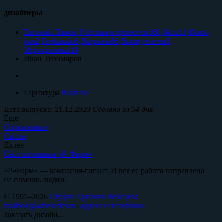
дизайнеры
Евгений Панов
Участие в проектах
160
Мозг
11
Фото
дня
2
Техдизайн
6
Награды
36
Выступления
3
Мероприятия
10
Иван Тихомиров
Гарнитура
Шланге
Дата выпуска: 21.12.2020
Сделано за 54 дня
Еще
Страхование
Сайты
Далее
Сайт компании «Р-Фарм»
«Р-Фарм» — компания-гигант. И вся ее работа направлена
на помощь людям.
© 1995–2026
Студия Артемия Лебедева
mailbox@artlebedev.ru
,
адреса и телефоны
Заказать дизайн...