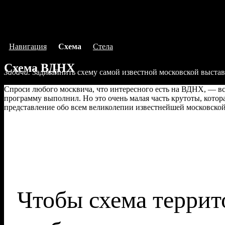
Навигация
Схема
Стела
Cхема ВДНХ
Задача.
Задизайнить схему самой известной московской выстав
Описание
Спроси любого москвича, что интересного есть на ВДНХ, — вс
программу выполнил. Но это очень малая часть крутоты, котора
Описание
представление обо всем великолепии известнейшей московской
Процесс
Чтобы схема террит