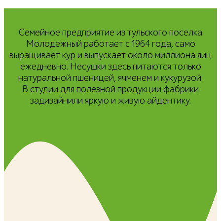
Семейное предприятие из тульского поселка
Молодежный работает с 1964 года, само
выращивает кур и выпускает около миллиона яиц
ежедневно. Несушки здесь питаются только
натуральной пшеницей, ячменем и кукурузой.
В студии для полезной продукции фабрики
задизайнили яркую и живую айдентику.