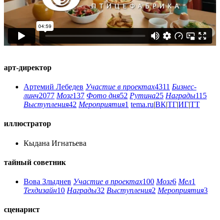
арт-директор
Артемий Лебедев
Участие в проектах
4311
Бизнес-
линч
2077
Мозг
137
Фото дня
52
Рутина
25
Награды
115
Выступления
42
Мероприятия
1
tema.ru
|
ВК
|
ТГ
|
ИГ
|
ТТ
иллюстратор
Кыдана Игнатьева
тайный советник
Вова Злыднев
Участие в проектах
100
Мозг
6
Мел
1
Техдизайн
10
Награды
32
Выступления
2
Мероприятия
3
сценарист