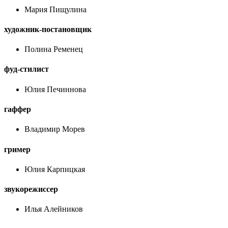
Мария Пищулина
художник-постановщик
Полина Ременец
фуд-стилист
Юлия Печиннова
гаффер
Владимир Морев
гример
Юлия Карпицкая
звукорежиссер
Илья Алейников