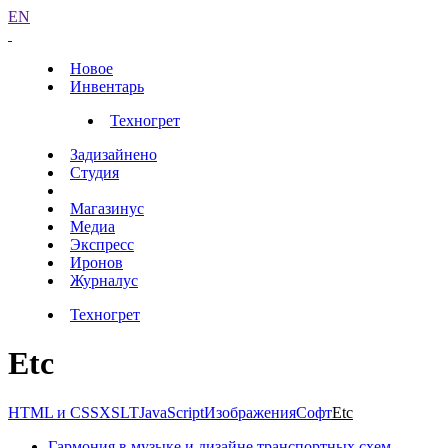
EN
Новое
Инвентарь
Техногрет
Задизайнено
Студия
Магазинус
Медиа
Экспресс
Иронов
Журналус
Техногрет
Etc
HTML и CSS
XSLT
JavaScript
Изображения
Софт
Etc
Гармония в музыке и дизайне транспортных схем