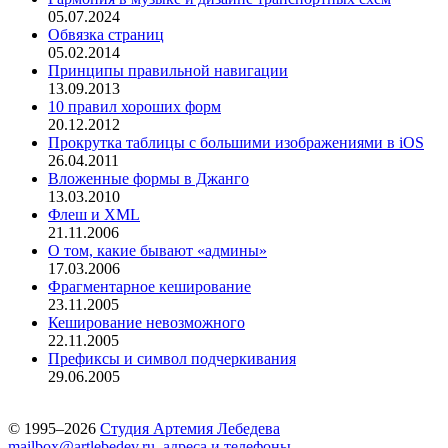
05.07.2024
Обвязка страниц
05.02.2014
Принципы правильной навигации
13.09.2013
10 правил хороших форм
20.12.2012
Прокрутка таблицы с большими изображениями в iOS
26.04.2011
Вложенные формы в Джанго
13.03.2010
Флеш и XML
21.11.2006
О том, какие бывают «админы»
17.03.2006
Фрагментарное кеширование
23.11.2005
Кеширование невозможного
22.11.2005
Префиксы и символ подчеркивания
29.06.2005
© 1995–2026
Студия Артемия Лебедева
mailbox@artlebedev.ru
,
адреса и телефоны