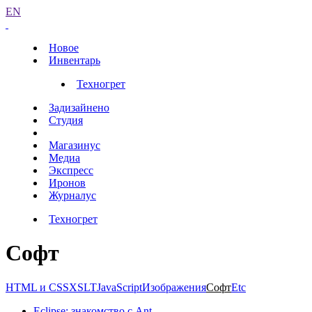
EN
Новое
Инвентарь
Техногрет
Задизайнено
Студия
Магазинус
Медиа
Экспресс
Иронов
Журналус
Техногрет
Софт
HTML и CSS
XSLT
JavaScript
Изображения
Софт
Etc
Eclipse: знакомство с Ant