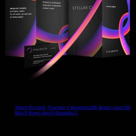
арт-директор
Эркен Кагаров
Участие в проектах
286
Бизнес-линч
189
Мозг
5
Фото дня
19
Награды
11
шрифтовик