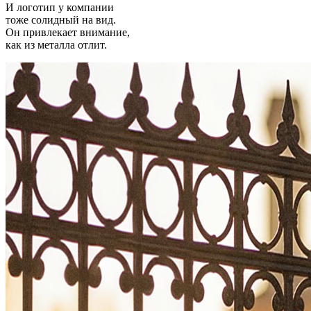
И логотип у компании
тоже солидный на вид.
Он привлекает внимание,
как из металла отлит.