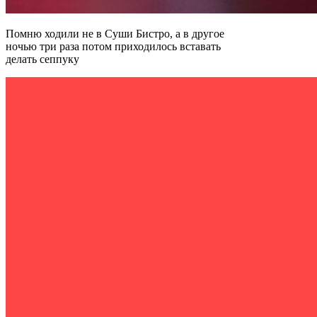
Помню ходили не в Суши Бистро, а в другое
ночью три раза потом приходилось вставать
делать сеппуку