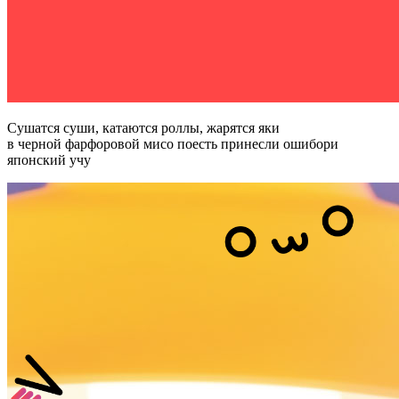
Сушатся суши, катаются роллы, жарятся яки
в черной фарфоровой мисо поесть принесли ошибори
японский учу