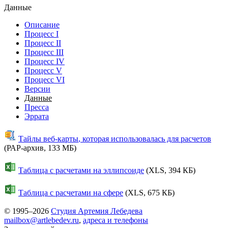
Данные
Описание
Процесс I
Процесс II
Процесс III
Процесс IV
Процесс V
Процесс VI
Версии
Данные
Пресса
Эррата
Тайлы веб-карты
, которая использовалась для расчетов
(
РАР-архив
, 133 МБ)
Таблица с расчетами на эллипсоиде
(XLS, 394 КБ)
Таблица с расчетами на сфере
(XLS, 675 КБ)
© 1995–2026
Студия Артемия Лебедева
mailbox@artlebedev.ru
,
адреса и телефоны