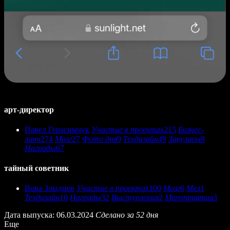
арт-директор
Павел Герасимчук
Участие в проектах
215
Бизнес-
линч
274
Мозг
27
Фото дня
9
Техдизайн
49
Закулисы
8
Награды
67
тайный советник
Вова Злыднев
Участие в проектах
100
Мозг
6
Мел
1
Техдизайн
10
Награды
32
Выступления
2
Мероприятия
3
Дата выпуска: 06.03.2024
Сделано за 52 дня
Еще