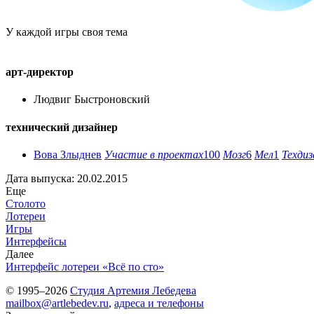
У каждой игры своя тема
арт-директор
Людвиг Быстроновский
технический дизайнер
Вова Злыднев
Участие в проектах
100
Мозг
6
Мел
1
Техдиз
Дата выпуска: 20.02.2015
Еще
Столото
Лотереи
Игры
Интерфейсы
Далее
Интерфейс лотереи «Всё по сто»
© 1995–2026
Студия Артемия Лебедева
mailbox@artlebedev.ru
,
адреса и телефоны