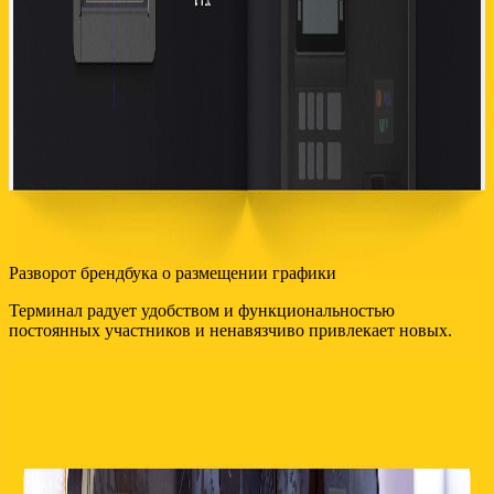
Разворот брендбука о размещении графики
Терминал радует удобством и функциональностью
постоянных участников и ненавязчиво привлекает новых.