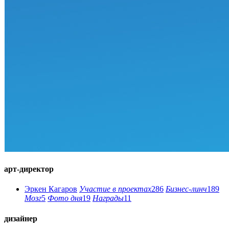
арт-директор
Эркен Кагаров
Участие в проектах
286
Бизнес-линч
189
Мозг
5
Фото дня
19
Награды
11
дизайнер