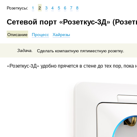
Розеткусы:
1
2
3
4
5
6
7
8
Сетевой порт «Розеткус-3Д» (Розетк
Описание
Процесс
Хайрезы
Задача.
Сделать компактную пятиместную розетку.
«Розеткус-3Д» удобно прячется в стене до тех пор, пока