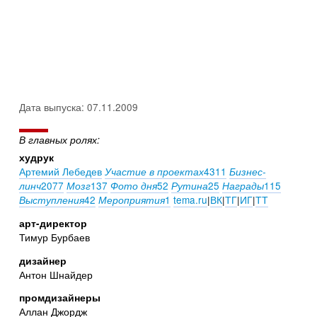
Дата выпуска: 07.11.2009
В главных ролях:
худрук
Артемий Лебедев
4311
Участие в проектах
Бизнес-
2077
137
52
25
115
линч
Мозг
Фото дня
Рутина
Награды
42
1
tema.ru
|
ВК
|
ТГ
|
ИГ
|
ТТ
Выступления
Мероприятия
арт-директор
Тимур Бурбаев
дизайнер
Антон Шнайдер
промдизайнеры
Аллан Джордж