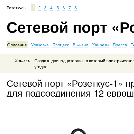
Розеткусы:
1
2
3
4
5
6
7
8
Сетевой порт «Р
Описание
Упаковка
Процесс
В жизни
Хайрезы
Пресса
Т
Задача.
Создать двенадцатерник, в который электрические
угодно.
Сетевой порт «Розеткус-1» п
для подсоединения 12 еврош