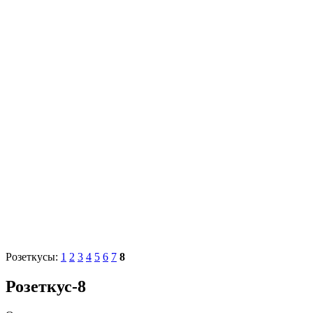
Розеткусы:
1
2
3
4
5
6
7
8
Розеткус-8