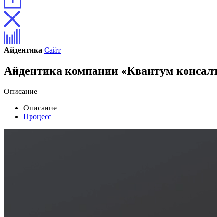
Айдентика
Сайт
Айдентика компании «Квантум консал
Описание
Описание
Процесс