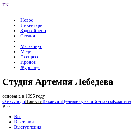
EN
Новое
Инвентарь
Задизайнено
Студия
Магазинус
Медиа
Экспресс
Иронов
Журналус
Студия Артемия Лебедева
основана в 1995 году
О нас
Люди
Новости
Вакансии
Ценные бумаги
Контакты
Компете
Все
Все
Выставки
Выступления