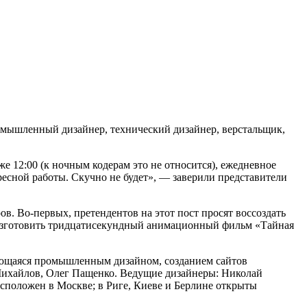
ромышленный дизайнер, технический дизайнер, верстальщик,
же 12:00 (к ночным кодерам это не относится), ежедневное
ресной работы. Скучно не будет», — заверили представители
в. Во-первых, претендентов на этот пост просят воссоздать
о изготовить тридцатисекундный анимационный фильм «Тайная
мающаяся промышленным дизайном, созданием сайтов
Михайлов, Олег Пащенко. Ведущие дизайнеры: Николай
положен в Москве; в Риге, Киеве и Берлине открыты