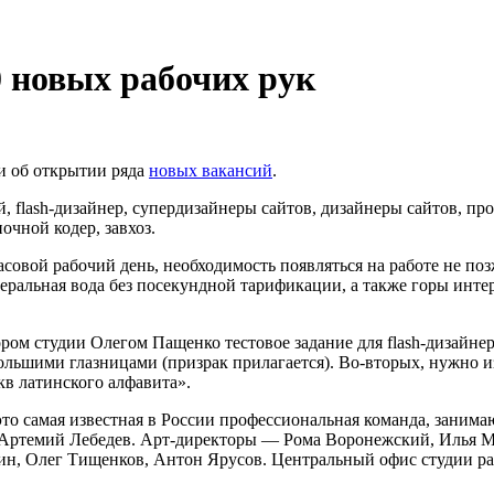
0 новых рабочих рук
и об открытии ряда
новых вакансий
.
 flash-дизайнер, супердизайнеры сайтов, дизайнеры сайтов, п
чной кодер, завхоз.
асовой
рабочий день, необходимость появляться на работе не поз
неральная вода без посекундной тарификации, а также горы инте
ом студии Олегом Пащенко тестовое задание для flash-дизайнеро
 большими глазницами (призрак прилагается). Во-вторых, нужн
в латинского алфавита».
 это самая известная в России профессиональная команда, зани
 Артемий Лебедев. Арт-директоры — Рома Воронежский, Илья 
н, Олег Тищенков, Антон Ярусов. Центральный офис студии рас