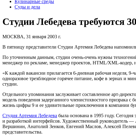
Кулинарные среды
Суды и дела
Студии Лебедева требуются 3
МОСКВА, 31 января 2003 г.
В пятницу представители Студии Артемия Лебедева напомнил
По уточненным данным, студии очень-очень нужны техногений,
менеджер по рекламе, менеджер проектов, HTML/XML-кодер, но
«К каждой вакансии прилагается
6-дневная
рабочая неделя,
9-ч
одноразовое трехблюдное горячее питание, кофе в зернах и ми
студии.
Отдельного упоминания заслуживает составленное арт-директор
модель поведения задерганного членистохвостого призрака с
жизнь цифры 9 и ее удивительные приключения в компании бук
Студия Артемия Лебедева
была основана в 1995 году. Сегодня
и разработкой интерфейсов. Художественный руководитель —
Вершинин, Анатолий Зенков, Евгений Маслов, Алексей Пелеви
представительства.