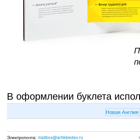
П
п
В оформлении буклета испо
Новая Англия
Электропочта:
mailbox@artlebedev.ru