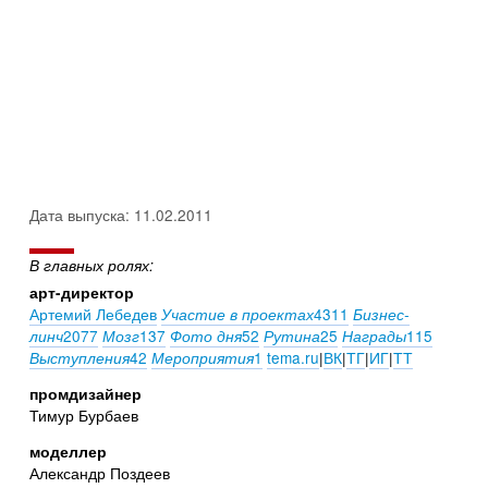
Дата выпуска: 11.02.2011
В главных ролях:
арт-директор
Артемий Лебедев
4311
Участие в проектах
Бизнес-
2077
137
52
25
115
линч
Мозг
Фото дня
Рутина
Награды
42
1
tema.ru
|
ВК
|
ТГ
|
ИГ
|
ТТ
Выступления
Мероприятия
промдизайнер
Тимур Бурбаев
моделлер
Александр Поздеев