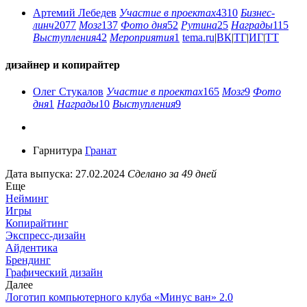
Артемий Лебедев
Участие в проектах
4310
Бизнес-
линч
2077
Мозг
137
Фото дня
52
Рутина
25
Награды
115
Выступления
42
Мероприятия
1
tema.ru
|
ВК
|
ТГ
|
ИГ
|
ТТ
дизайнер и копирайтер
Олег Стукалов
Участие в проектах
165
Мозг
9
Фото
дня
1
Награды
10
Выступления
9
Гарнитура
Гранат
Дата выпуска: 27.02.2024
Сделано за 49 дней
Еще
Нейминг
Игры
Копирайтинг
Экспресс-дизайн
Айдентика
Брендинг
Графический дизайн
Далее
Логотип компьютерного клуба «Минус ван» 2.0