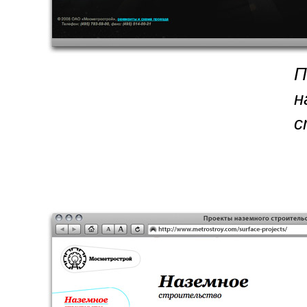
П
н
с