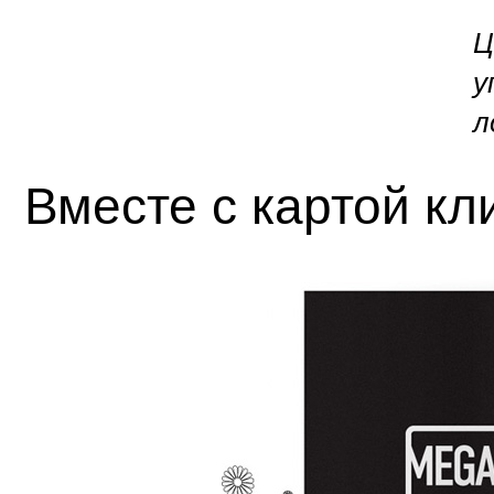
Ц
у
л
Вместе с картой кл