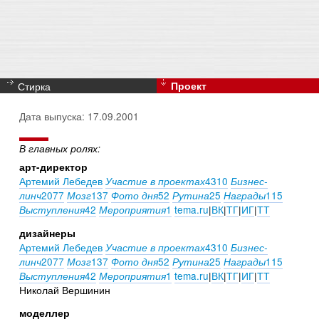
Стирка
Проект
Дата выпуска: 17.09.2001
В главных ролях:
арт-директор
Артемий Лебедев
4310
Участие в проектах
Бизнес-
2077
137
52
25
115
линч
Мозг
Фото дня
Рутина
Награды
42
1
tema.ru
|
ВК
|
ТГ
|
ИГ
|
ТТ
Выступления
Мероприятия
дизайнеры
Артемий Лебедев
4310
Участие в проектах
Бизнес-
2077
137
52
25
115
линч
Мозг
Фото дня
Рутина
Награды
42
1
tema.ru
|
ВК
|
ТГ
|
ИГ
|
ТТ
Выступления
Мероприятия
Николай Вершинин
моделлер