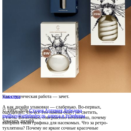
Как студенческая работа — зачет.
упаковка
А как дизайн упаковки — слабенько. Во-первых,
© 1995–2026
Студия Артемия Лебедева
ощущение, что все эти лампы будут не светить,
mailbox@artlebedev.ru
,
адреса и телефоны
а тлеть. Во-вторых, совершенно непонятно, почему
Заказать дизайн...
выбрана такая графика для насекомых. Что за ретро-
тухлятина? Почему не яркие сочные красочные