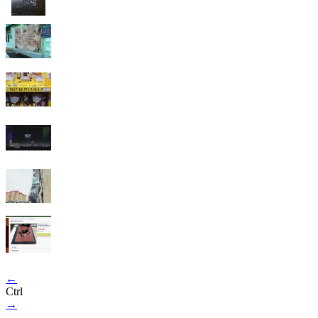
←
Ctrl
→