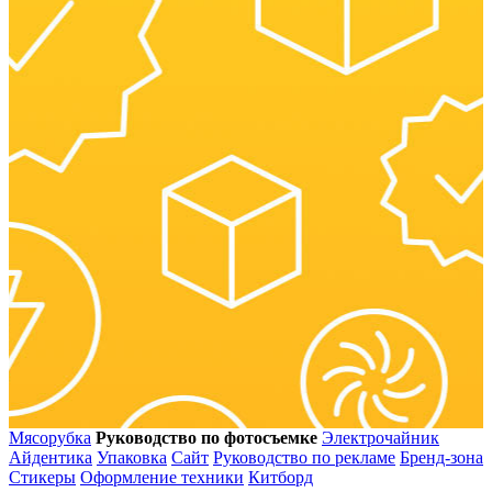
Мясорубка
Руководство по фотосъемке
Электрочайник
Айдентика
Упаковка
Сайт
Руководство по рекламе
Бренд-зона
Стикеры
Оформление техники
Китборд