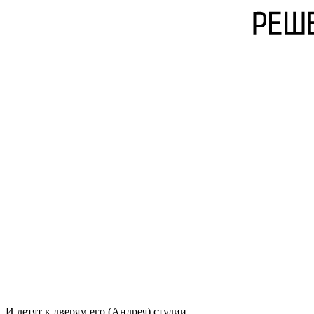
И летят к дверям его (Андрея) студии