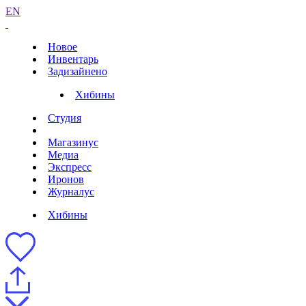
EN
Новое
Инвентарь
Задизайнено
Хибины
Студия
Магазинус
Медиа
Экспресс
Иронов
Журналус
Хибины