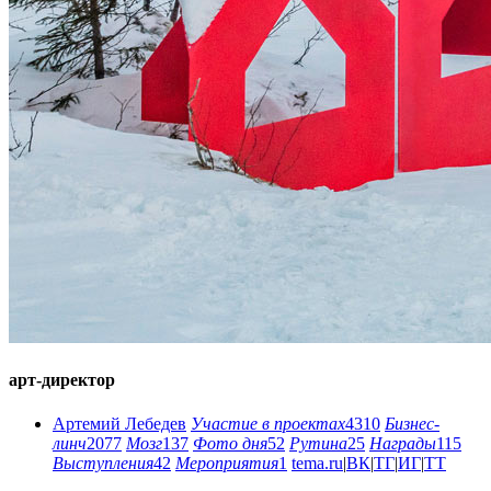
арт-директор
Артемий Лебедев
Участие в проектах
4310
Бизнес-
линч
2077
Мозг
137
Фото дня
52
Рутина
25
Награды
115
Выступления
42
Мероприятия
1
tema.ru
|
ВК
|
ТГ
|
ИГ
|
ТТ