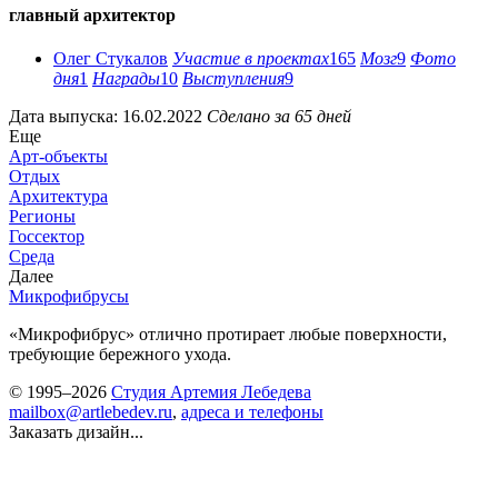
главный архитектор
Олег Стукалов
Участие в проектах
165
Мозг
9
Фото
дня
1
Награды
10
Выступления
9
Дата выпуска: 16.02.2022
Сделано за 65 дней
Еще
Арт-объекты
Отдых
Архитектура
Регионы
Госсектор
Среда
Далее
Микрофибрусы
«Микрофибрус» отлично протирает любые поверхности,
требующие бережного ухода.
© 1995–2026
Студия Артемия Лебедева
mailbox@artlebedev.ru
,
адреса и телефоны
Заказать дизайн...