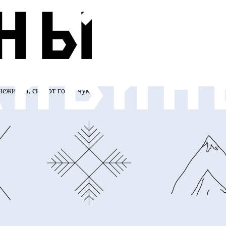
нежинка, силуэт гор и чум.