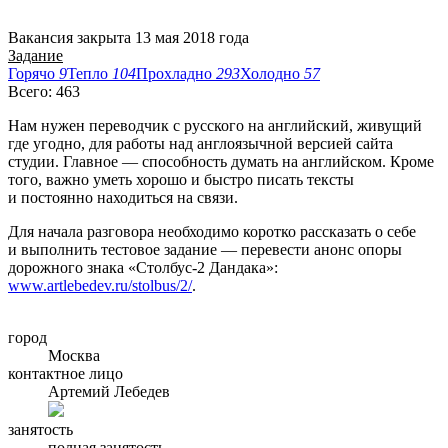
Вакансия закрыта 13 мая 2018 года
Задание
Горячо
9
Тепло
104
Прохладно
293
Холодно
57
Всего: 463
Нам нужен переводчик с русского на английский, живущий
где угодно, для работы над англоязычной версией сайта
студии. Главное — способность думать на английском. Кроме
того, важно уметь хорошо и быстро писать тексты
и постоянно находиться на связи.
Для начала разговора необходимо коротко рассказать о себе
и выполнить тестовое задание — перевести анонс опоры
дорожного знака «Столбус-2 Дандака»:
www.artlebedev.ru/stolbus/2/
.
город
Москва
контактное лицо
Артемий Лебедев
занятость
полная занятость