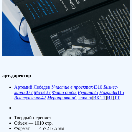
арт-директор
Артемий Лебедев
Участие в проектах
4310
Бизнес-
линч
2077
Мозг
137
Фото дня
52
Рутина
25
Награды
115
Выступления
42
Мероприятия
1
tema.ru
|
ВК
|
ТГ
|
ИГ
|
ТТ
Твердый переплет
Объем — 1010 стр.
Формат — 145
×
217,5 мм