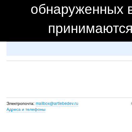
обнаруженных в
принимаются
Электропочта:
mailbox@artlebedev.ru
Адреса и телефоны