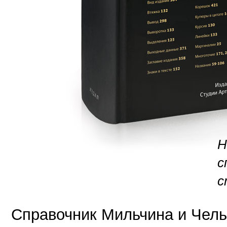
Н
с
с
Справочник Мильчина и Чель