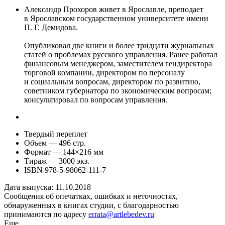
Александр Прохоров живет в Ярославле, преподает
в Ярославском государственном университете имени
П. Г. Демидова
.
Опубликовал две книги и более тридцати журнальных
статей о проблемах русского управления. Ранее работал
финансовым менеджером, заместителем гендиректора
торговой компании, директором по персоналу
и социальным вопросам, директором по развитию,
советником губернатора по экономическим вопросам;
консультировал по вопросам управления.
Твердый переплет
Объем — 496 стр.
Формат — 144
×
216 мм
Тираж — 3000 экз.
ISBN 978-5-98062-111-7
Дата выпуска: 11.10.2018
Сообщения об опечатках, ошибках и неточностях,
обнаруженных в книгах студии, с благодарностью
принимаются по адресу
errata@artlebedev.ru
Еще