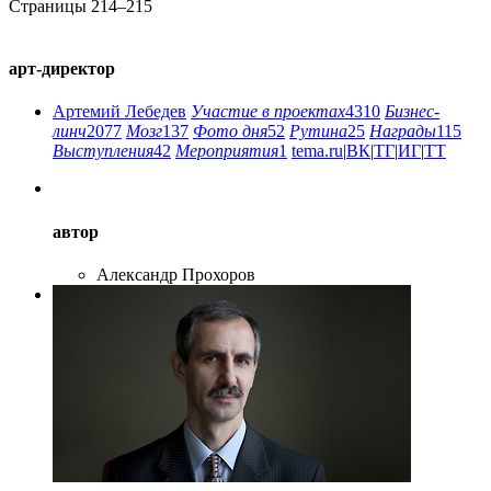
Страницы 214–215
арт-директор
Артемий Лебедев
Участие в проектах
4310
Бизнес-
линч
2077
Мозг
137
Фото дня
52
Рутина
25
Награды
115
Выступления
42
Мероприятия
1
tema.ru
|
ВК
|
ТГ
|
ИГ
|
ТТ
автор
Александр Прохоров