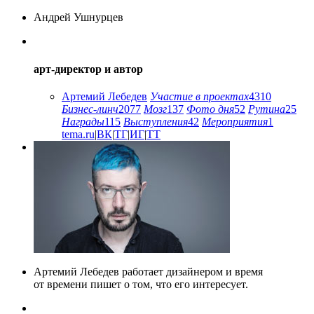
Андрей Ушнурцев
арт-директор и автор
Артемий Лебедев
Участие в проектах
4310
Бизнес-линч
2077
Мозг
137
Фото дня
52
Рутина
25
Награды
115
Выступления
42
Мероприятия
1
tema.ru
|
ВК
|
ТГ
|
ИГ
|
ТТ
Артемий Лебедев работает дизайнером и время
от времени пишет о том, что его интересует.