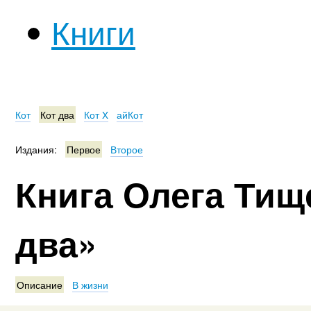
Книги
Кот
Кот два
Кот X
айКот
Издания:
Первое
Второе
Книга Олега Тищ
два»
Описание
В жизни