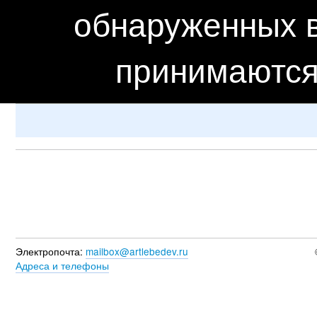
обнаруженных в
принимаются
Электропочта:
mailbox@artlebedev.ru
Адреса и телефоны