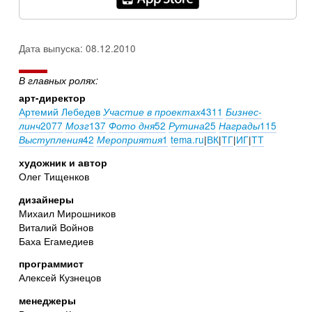
Дата выпуска: 08.12.2010
В главных ролях:
арт-директор
Артемий Лебедев
4311
Участие в проектах
Бизнес-
2077
137
52
25
115
линч
Мозг
Фото дня
Рутина
Награды
42
1
tema.ru
|
ВК
|
ТГ
|
ИГ
|
ТТ
Выступления
Мероприятия
художник и автор
Олег Тищенков
дизайнеры
Михаил Мирошников
Виталий Войнов
Баха Егамедиев
программист
Алексей Кузнецов
менеджеры