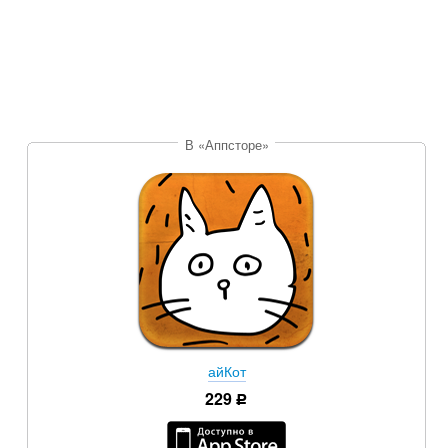
В «Аппсторе»
айКот
229
уб.
р