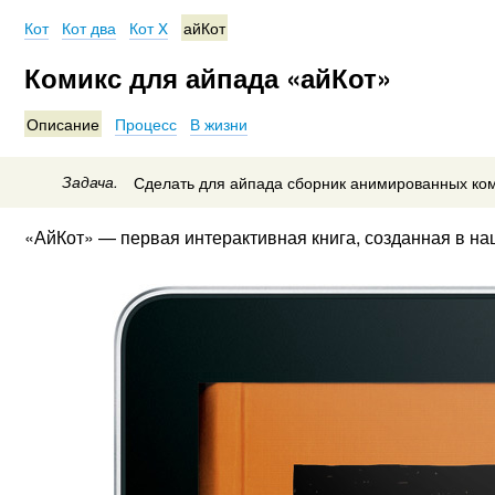
Кот
Кот два
Кот X
айКот
Комикс для айпада «айКот»
Описание
Процесс
В жизни
Задача.
Сделать для айпада сборник анимированных ко
«АйКот» — первая интерактивная книга, созданная в на