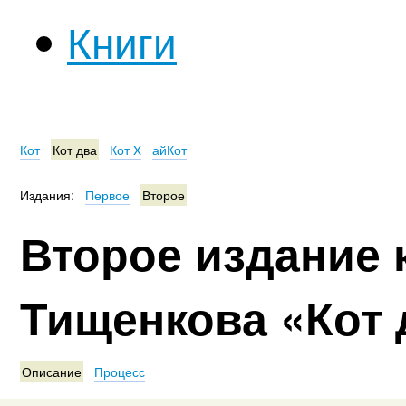
Книги
Кот
Кот два
Кот X
айКот
Издания:
Первое
Второе
Второе издание 
Тищенкова «Кот 
Описание
Процесс