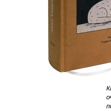
К
о
п