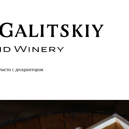
части с дескриптором