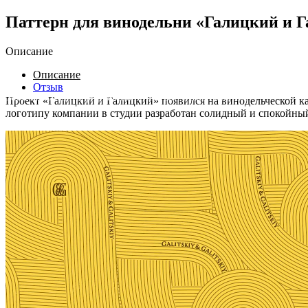
Паттерн для винодельни «Галицкий и 
Описание
Описание
Отзыв
Задача.
Создать фирменный паттерн в трех цветах.
Проект «Галицкий и Галицкий» появился на винодельческой ка
логотипу компании в студии разработан солидный и спокойный 