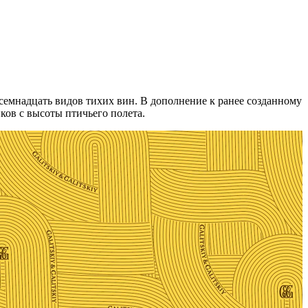
семнадцать видов тихих вин. В дополнение к ранее созданному
ков с высоты птичьего полета.