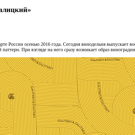
Галицкий»
рте России осенью 2016 года. Сегодня винодельня выпускает во
паттерн. При взгляде на него сразу возникает образ виноградни