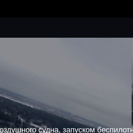
я планов полетов
оздушного судна, запуском беспилотн