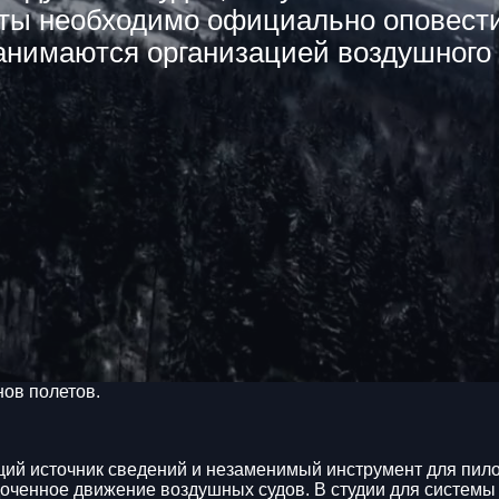
еты необходимо официально оповести
анимаются организацией воздушного
нов полетов.
й источник сведений и незаменимый инструмент для пилот
доченное движение воздушных судов. В студии для системы