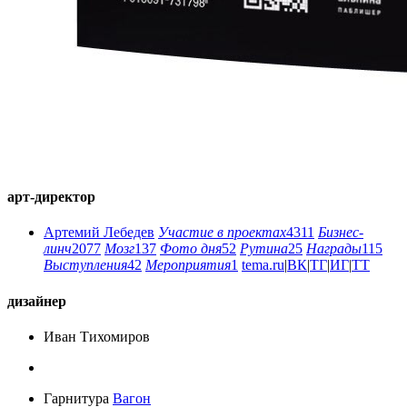
арт-директор
Артемий Лебедев
Участие в проектах
4311
Бизнес-
линч
2077
Мозг
137
Фото дня
52
Рутина
25
Награды
115
Выступления
42
Мероприятия
1
tema.ru
|
ВК
|
ТГ
|
ИГ
|
ТТ
дизайнер
Иван Тихомиров
Гарнитура
Вагон